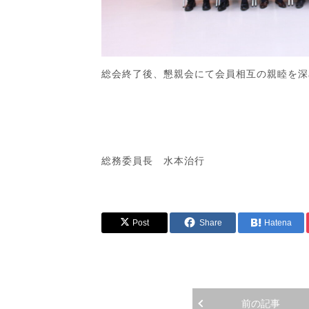
総会終了後、懇親会にて会員相互の親睦を深
総務委員長 水本治行
Post
Share
Hatena
前の記事