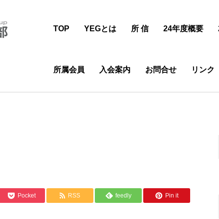
TOP
YEGとは
所 信
24年度概要
所属会員
入会案内
お問合せ
リンク
Pocket
RSS
feedly
Pin it