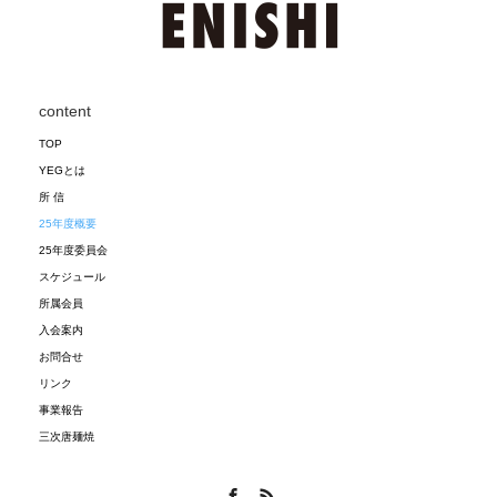
content
TOP
YEGとは
所 信
25年度概要
25年度委員会
スケジュール
所属会員
入会案内
お問合せ
リンク
事業報告
三次唐麺焼
Facebook
RSS