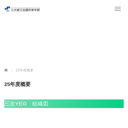
T
o
g
g
l
e
n
a
v
i
g
ホーム
25年度概要
a
t
25年度概要
i
o
n
三次YEG 組織図