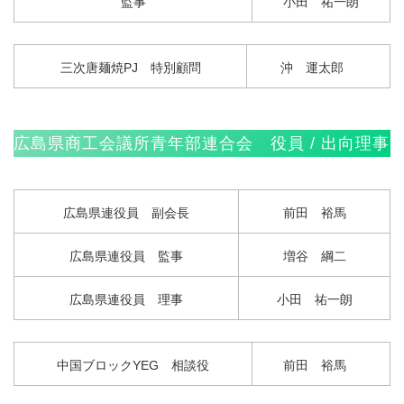
監事
小田 祐一朗
三次唐麺焼PJ 特別顧問
沖 運太郎
広島県商工会議所青年部連合会 役員 / 出向理事
広島県連役員 副会長
前田 裕馬
広島県連役員 監事
増谷 綱二
広島県連役員 理事
小田 祐一朗
中国ブロックYEG 相談役
前田 裕馬